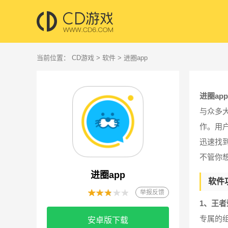
当前位置：
CD游戏
>
软件
> 进圈app
进圈app
与众多
作。用
迅速找
不管你
进圈app
软件
举报反馈
1、王者
专属的
安卓版下载