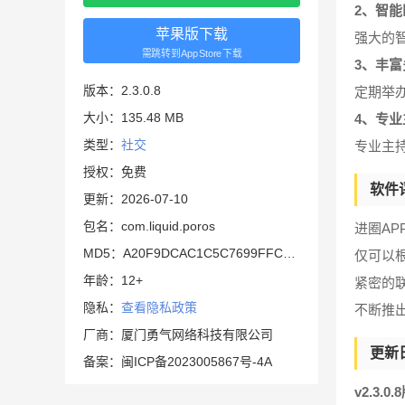
2、智
苹果版下载
强大的
需跳转到AppStore下载
3、丰
版本：2.3.0.8
定期举
大小：135.48 MB
4、专
类型：
社交
专业主
授权：免费
软件
更新：2026-07-10
包名：com.liquid.poros
进圈A
MD5：A20F9DCAC1C5C7699FFCA038107471FA
仅可以
年龄：12+
紧密的
隐私：
查看隐私政策
不断推
厂商：厦门勇气网络科技有限公司
更新
备案：闽ICP备2023005867号-4A
v2.3.0