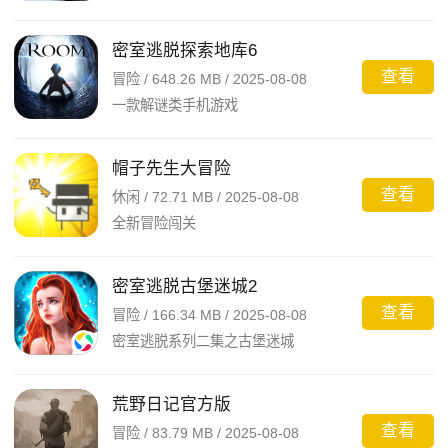
生类游戏
密室逃脱探索地库6
查看
冒险 / 648.26 MB / 2025-08-08
一款解谜类手机游戏
帽子先生大冒险
查看
休闲 / 72.71 MB / 2025-08-08
全新冒险闯关
密室逃脱古堡迷城2
查看
冒险 / 166.34 MB / 2025-08-08
密室逃脱系列二集之古堡迷城
荒野日记官方版
查看
冒险 / 83.79 MB / 2025-08-08