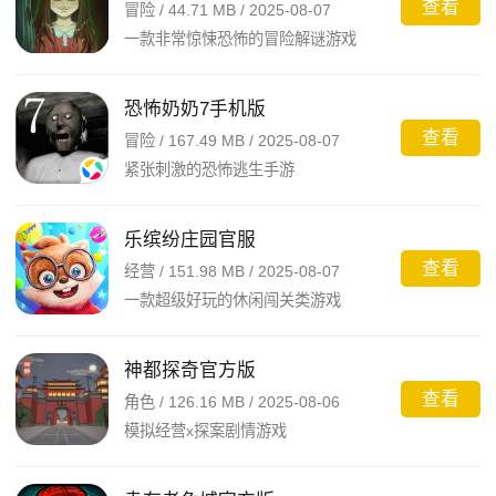
查看
冒险 / 44.71 MB / 2025-08-07
一款非常惊悚恐怖的冒险解谜游戏
恐怖奶奶7手机版
查看
冒险 / 167.49 MB / 2025-08-07
紧张刺激的恐怖逃生手游
乐缤纷庄园官服
查看
经营 / 151.98 MB / 2025-08-07
一款超级好玩的休闲闯关类游戏
神都探奇官方版
查看
角色 / 126.16 MB / 2025-08-06
模拟经营x探案剧情游戏