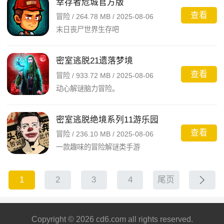
幸存者危城官方版
查看
冒险 / 264.78 MB / 2025-08-06
末日丧尸世界生存吧
密室逃脱21遗落梦境
查看
冒险 / 933.72 MB / 2025-08-06
动心解谜脑力冒险。
密室逃脱绝境系列11游乐园
查看
冒险 / 236.10 MB / 2025-08-06
一款趣味的冒险解谜类手游
1
2
3
4
尾页
Copyright © 2026 cd6.com all rights reserved.