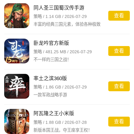
同人圣三国蜀汉传手游
查看
策略 / 1.14 GB / 2026-07-29
丰富的经典三国元素，体验各种极致
精彩战斗。
卧龙吟官方新版
查看
策略 / 481.25 MB / 2026-07-29
不一样的三国之战！
率土之滨360版
查看
策略 / 1.86 GB / 2026-07-29
一款军政战略手游
阿瓦隆之王小米版
查看
策略 / 1.88 GB / 2026-07-28
新版本国王战，夺王座享王权！