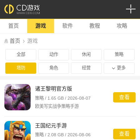
首页
游戏
软件
教程
攻略
首页
游戏
全部
动作
休闲
策略
塔防
角色
经营
更多
诸王黎明官方版
查看
策略 / 1.65 GB / 2026-08-07
欧美写实战争策略手游
王国纪元手游
查看
策略 / 2.08 GB / 2026-08-06