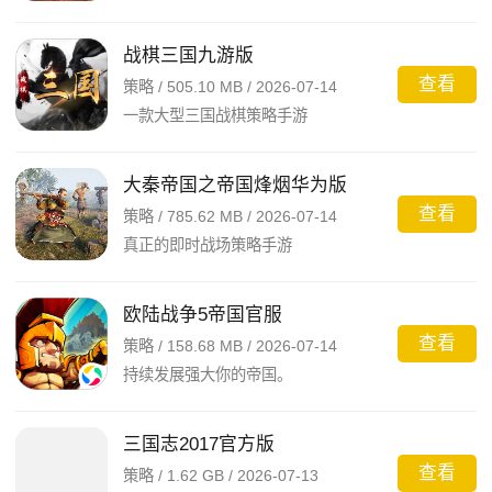
战棋三国九游版
查看
策略 / 505.10 MB / 2026-07-14
一款大型三国战棋策略手游
大秦帝国之帝国烽烟华为版
查看
策略 / 785.62 MB / 2026-07-14
真正的即时战场策略手游
欧陆战争5帝国官服
查看
策略 / 158.68 MB / 2026-07-14
持续发展强大你的帝国。
三国志2017官方版
查看
策略 / 1.62 GB / 2026-07-13