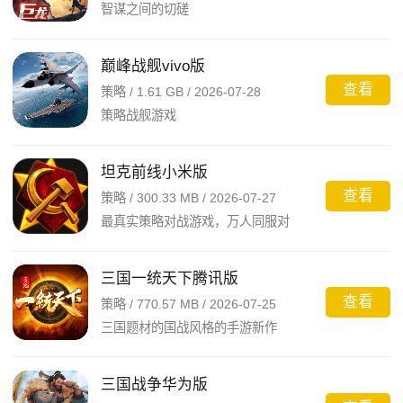
智谋之间的切磋
巅峰战舰vivo版
查看
策略 / 1.61 GB / 2026-07-28
策略战舰游戏
坦克前线小米版
查看
策略 / 300.33 MB / 2026-07-27
最真实策略对战游戏，万人同服对
战，就是这么刺激爽快！
三国一统天下腾讯版
查看
策略 / 770.57 MB / 2026-07-25
三国题材的国战风格的手游新作
三国战争华为版