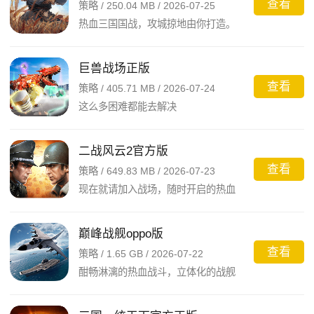
查看
策略 / 250.04 MB / 2026-07-25
热血三国国战，攻城掠地由你打造。
巨兽战场正版
查看
策略 / 405.71 MB / 2026-07-24
这么多困难都能去解决
二战风云2官方版
查看
策略 / 649.83 MB / 2026-07-23
现在就请加入战场，随时开启的热血
团战
巅峰战舰oppo版
查看
策略 / 1.65 GB / 2026-07-22
酣畅淋漓的热血战斗，立体化的战舰
作战酷炫不已。