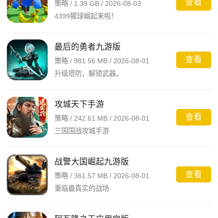
查看
策略 / 1.39 GB / 2026-08-03
4399猩球崛起来啦！
最后的勇者九游版
查看
策略 / 981.56 MB / 2026-08-01
升级塔防，解锁武器。
攻城天下手游
查看
策略 / 242.61 MB / 2026-08-01
三国国战攻城手游
战警大国崛起九游版
查看
策略 / 361.57 MB / 2026-08-01
重临最真实的战场