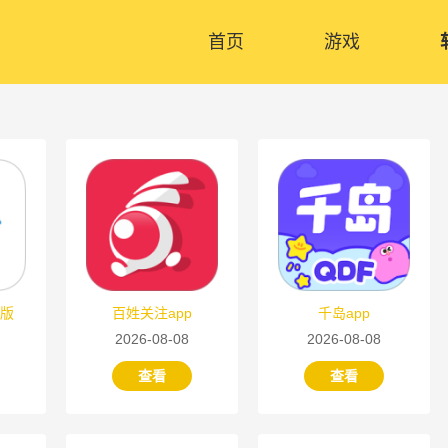
首页
游戏
新版
百姓关注app
千岛app
2026-08-08
2026-08-08
查看
查看