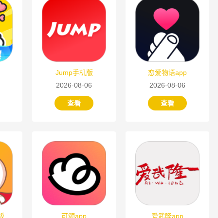
Jump手机版
恋爱物语app
2026-08-06
2026-08-06
查看
查看
版
可颂app
爱武隆app