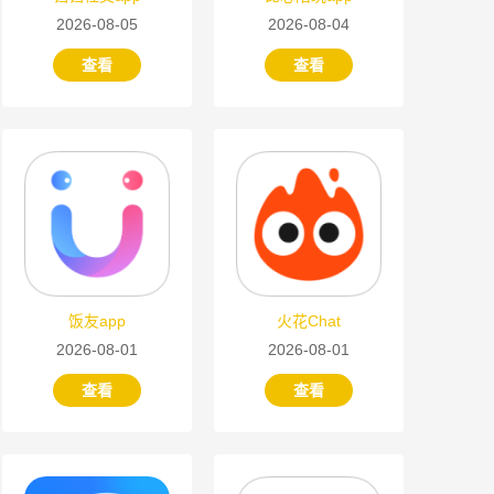
2026-08-05
2026-08-04
查看
查看
饭友app
火花Chat
2026-08-01
2026-08-01
查看
查看