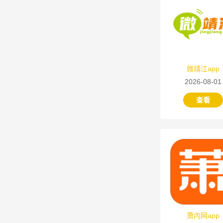
微靖江app
2026-08-01
查看
萧内网app