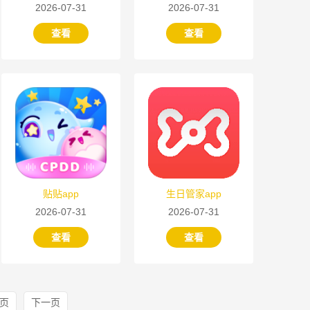
2026-07-31
2026-07-31
查看
查看
贴贴app
生日管家app
2026-07-31
2026-07-31
查看
查看
页
下一页