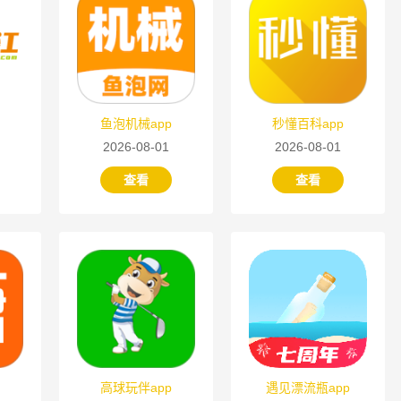
鱼泡机械app
秒懂百科app
2026-08-01
2026-08-01
查看
查看
高球玩伴app
遇见漂流瓶app