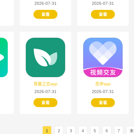
2026-07-31
2026-07-31
查看
查看
青藤之恋app
觅伊app
2026-07-31
2026-07-31
查看
查看
1
2
3
4
5
6
7
末