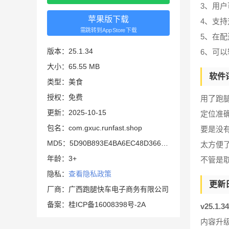
3、用
苹果版下载
4、支
需跳转到AppStore下载
5、在
版本：25.1.34
6、可
大小：65.55 MB
软件
类型：美食
授权：免费
用了跑
更新：2025-10-15
定位准
包名：com.gxuc.runfast.shop
要是没
MD5：5D90B893E4BA6EC48D3668737D8E6D10
太方便
年龄：3+
不管是
隐私：
查看隐私政策
更新
厂商：广西跑腿快车电子商务有限公司
备案：桂ICP备16008398号-2A
v25.1.
内容升