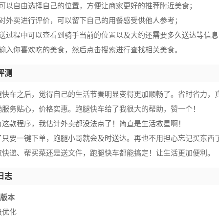
户可以自由选择自己的位置，方便让商家更好的推荐附近美食；
持对外卖进行评价，可以留下自己的用餐感受供他人参考；
配送过程中可以查看到骑手当前的位置以及大约还需要多久送达等信息
以输入你喜欢吃的美食，然后点击搜索进行查找相关美食。
评测
腿快车之后，觉得自己的生活节奏明显变得更加顺畅了。省时省力，
确服务贴心，价格实惠。跑腿快车给了我很大的帮助，赞一个！
有这款程序，我估计外卖都没法点了！简直是生活救星啊！
了只要一键下单，跑腿小哥就会及时送达。再也不用担心忘记买东西
取快递、帮买菜还是送文件，跑腿快车都能搞定！让生活更加便利。
日志
34版本
级优化