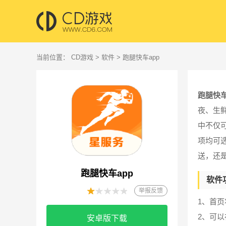
当前位置：
CD游戏
>
软件
> 跑腿快车app
跑腿快车
夜、生
中不仅
项均可
送，还
跑腿快车app
软件
举报反馈
1、首
2、可
安卓版下载