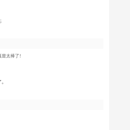
；
真是太棒了！
了。