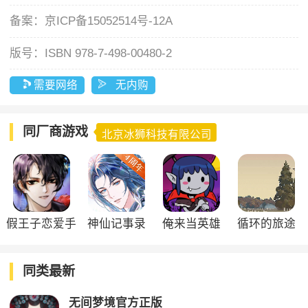
备案：
京ICP备15052514号-12A
版号：
ISBN 978-7-498-00480-2
需要网络
无内购
同厂商游戏
北京冰狮科技有限公司
假王子恋爱手
神仙记事录
俺来当英雄
循环的旅途
册
同类最新
无间梦境官方正版