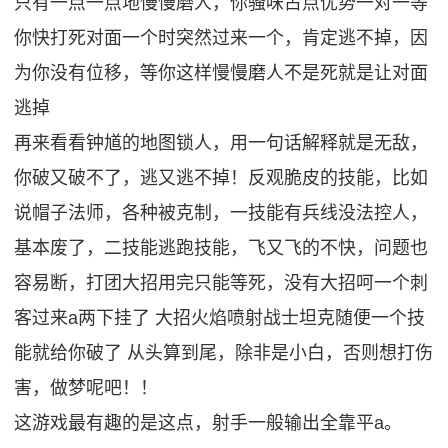
只有一点一点地慢慢磨人，你骚味占点优势一对一等
你快打死对面一个时突然过来一个，肯定逃不掉，因
为你没有位移，等你这样慢慢磨人不是死就是让对面
逃掉
再来看看钟馗的地图锁人，用一句话解释就是无敌，
你破又破不了，逃又逃不掉！反观脆皮的技能，比如
说帽子法师，各种被克制，一技能有兵线没法控人，
基本废了，二技能逃跑技能，飞又飞的不快，问题也
容易断，打团大招用完只能等死，没有大招呵一个刺
客过来a两下挂了 大招火焰喷射战士坦克随便一个技
能就给你破了 从头算到尾，除非是小白，否则想打伤
害，做梦呢吧！！
这游戏最有趣的是这点，射手一般输出全靠平a。