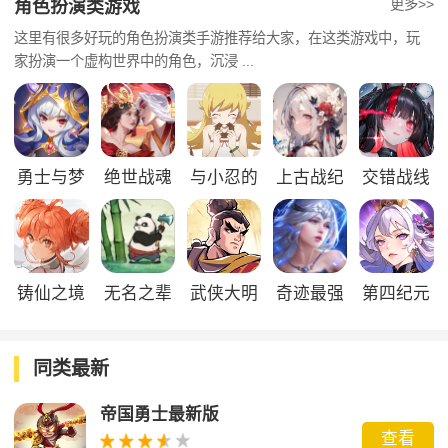
更多>>
角色扮演类游戏
这里有很多好玩的角色扮演类手游推荐给大家，在这类游戏中，玩
家扮演一个虚构世界中的角色，沉浸 ...
勇士与梦
绝世战魂
与小忍的
上古战纪
交错战线
想大陆
前传
日子
最新版
铸仙之境
无名之辈
武侠大明
奇迹最强
第四纪元
官服
星
者
同类最新
帝国勇士最新版
查看