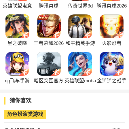
英雄联盟电竞
腾讯桌球
传奇世界3d
腾讯桌球2026
经理官方版
最新版
星之破晓
王者荣耀2026
和平精英手游
火影忍者
版
qq飞车手游
暗区突围官方
英雄联盟moba
金铲铲之战手
正版
手游
游
猜你喜欢
角色扮演类游戏