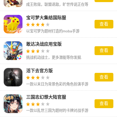
成王败寇，联盟退敌，旷世传说正在等
你来书写
宝可梦大集结国际服
查看
以宝可梦为题材打造的moba手游
敢达决战应用宝版
查看
挑战机动战士，更多潜能等你发掘.
活下去官方版
查看
一款以末日为背景色彩的角色扮演手游
三国志幻想大陆官服
查看
一款以乱世三国为题材的卡牌对战手游