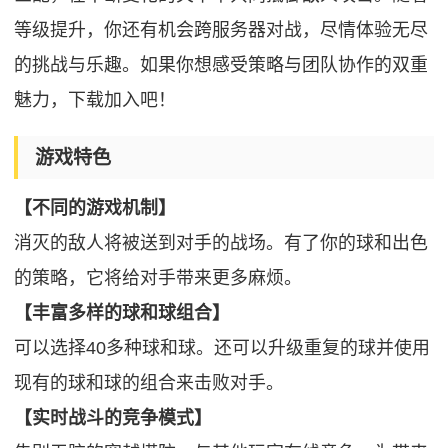
等级提升，你还有机会跨服务器对战，尽情体验无尽
的挑战与乐趣。如果你想感受策略与团队协作的双重
魅力，下载加入吧！
游戏特色
【不同的游戏机制】
消灭的敌人将被送到对手的战场。有了你的球和出色
的策略，它将给对手带来更多麻烦。
【丰富多样的球和球组合】
可以选择40多种球和球。还可以升级重复的球并使用
现有的球和球的组合来击败对手。
【实时战斗的竞争模式】