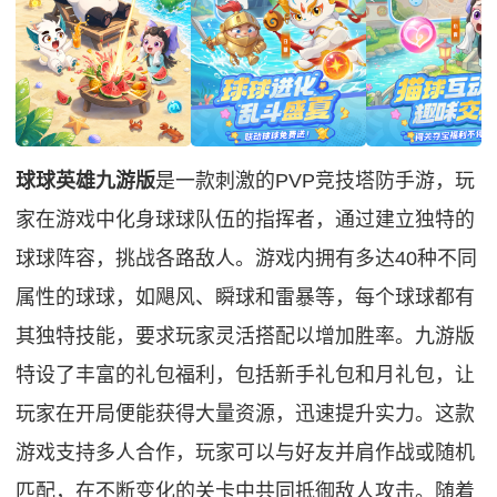
球球英雄九游版
是一款刺激的PVP竞技塔防手游，玩
家在游戏中化身球球队伍的指挥者，通过建立独特的
球球阵容，挑战各路敌人。游戏内拥有多达40种不同
属性的球球，如飓风、瞬球和雷暴等，每个球球都有
其独特技能，要求玩家灵活搭配以增加胜率。九游版
特设了丰富的礼包福利，包括新手礼包和月礼包，让
玩家在开局便能获得大量资源，迅速提升实力。这款
游戏支持多人合作，玩家可以与好友并肩作战或随机
匹配，在不断变化的关卡中共同抵御敌人攻击。随着