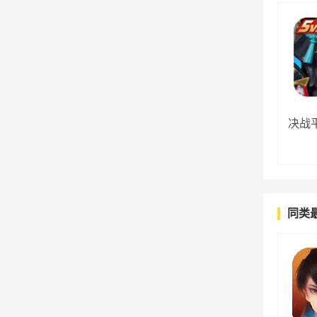
决战
同类