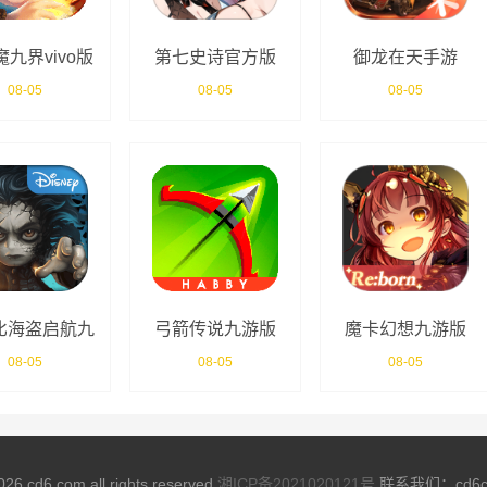
九界vivo版
第七史诗官方版
御龙在天手游
08-05
08-05
08-05
比海盗启航九
弓箭传说九游版
魔卡幻想九游版
游版
08-05
08-05
08-05
026 cd6.com all rights reserved
湘ICP备2021020121号
联系我们：cd6co