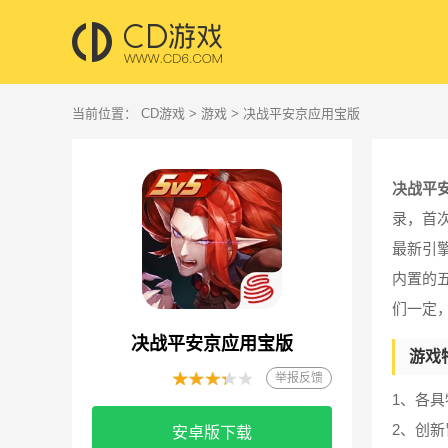
当前位置：
CD游戏
>
游戏
> 决战平安京应用宝版
决战平
录，首
最新引
内置的
们一定
决战平安京应用宝版
游戏
举报反馈
1、各
2、创
安卓版下载