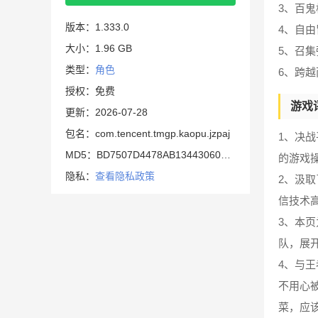
3、百
版本：1.333.0
4、自
大小：1.96 GB
5、召
类型：
角色
6、跨
授权：免费
游戏
更新：2026-07-28
包名：com.tencent.tmgp.kaopu.jzpaj
1、决
MD5：BD7507D4478AB1344306050BF595F751
的游戏
隐私：
查看隐私政策
2、汲
信技术
3、本
队，展
4、与
不用心
菜，应