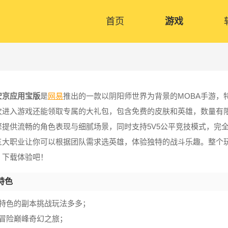
首页
游戏
安京应用宝版
是
网易
推出的一款以阴阳师世界为背景的MOBA手游，
次进入游戏还能领取专属的大礼包，包含免费的皮肤和英雄，数量有
擎提供流畅的角色表现与细腻场景，同时支持5V5公平竞技模式，完
五大职业让你可以根据团队需求选英雄，体验独特的战斗乐趣。整个玩
，下载体验吧！
特色
具特色的副本挑战玩法多多；
新冒险巅峰奇幻之旅；