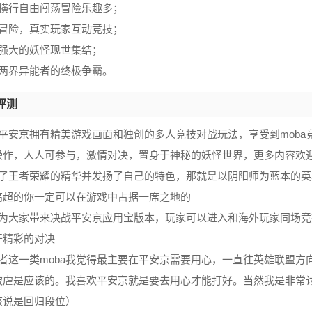
鬼横行自由闯荡冒险乐趣多；
由冒险，真实玩家互动竞技；
集强大的妖怪现世集结；
越两界异能者的终极争霸。
评测
战平安京拥有精美游戏画面和独创的多人竞技对战玩法，享受到mob
操作，人人可参与，激情对决，置身于神秘的妖怪世界，更多内容欢
取了王者荣耀的精华并发扬了自己的特色，那就是以阴阳师为蓝本的英
高超的你一定可以在游戏中占据一席之地的
页为大家带来决战平安京应用宝版本，玩家可以进入和海外玩家同场
开精彩的对决
王者这一类moba我觉得最主要在平安京需要用心，一直往英雄联盟
被虐是应该的。我喜欢平安京就是要去用心才能打好。当然我是非常
该说是回归段位）