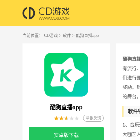
当前位置：
CD游戏
>
软件
> 酷狗直播app
酷狗直播
有流行
们进行
奖励。
的舞台
酷狗直播app
软件
举报反馈
1、音乐
大咖艺
安卓版下载