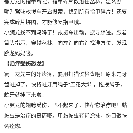
镰刀龙的指甲断啦，指甲碎片散落在丛林，怎么办
呢？驾驶救援车开启搜索，找到所有指甲碎片！还要
完成碎片拼图，才能修复指甲哦。
小腕龙找不到妈妈了！救援车出动，搜寻踪迹。跟着
箭头指示，穿越丛林。向左？向右？找准方位，发现
腕龙妈妈喽。
【治疗受伤恐龙】
霸王龙先生的牙齿疼，要用扫描仪检查哦！原来是牙
齿蛀掉了，快将蛀牙用绳子“五花大绑”，拖拽绳子，
蛀牙就掉下来啦。
小翼龙的翅膀受伤，飞不起来了，快帮它治疗吧！黏
黏虫是治疗的良药哦。用黏黏虫轻轻涂抹，伤口很快
会痊愈。