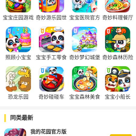
宝宝庄园游戏
奇妙游乐园世
宝宝医院官方
奇妙料理餐厅
最新版
界
版
官方版
照顾小宝宝
宝宝手工零食
奇妙梦幻城堡
奇妙森林历险
官方版
游戏
记
恐龙乐园
奇妙碰碰车
宝宝森林美食
宝宝小船长
官方版
app
同类最新
我的花园官方版