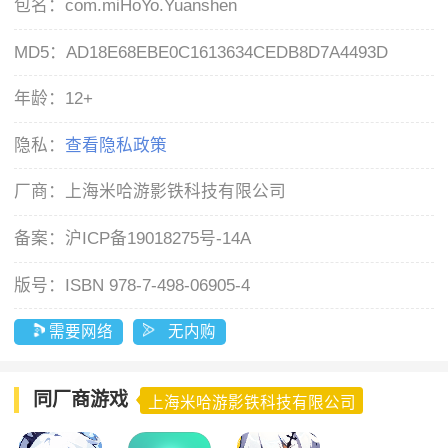
包名：
com.miHoYo.Yuanshen
MD5：
AD18E68EBE0C1613634CEDB8D7A4493D
年龄：
12+
隐私：
查看隐私政策
厂商：
上海米哈游影铁科技有限公司
备案：
沪ICP备19018275号-14A
版号：
ISBN 978-7-498-06905-4
需要网络
无内购
同厂商游戏
上海米哈游影铁科技有限公司