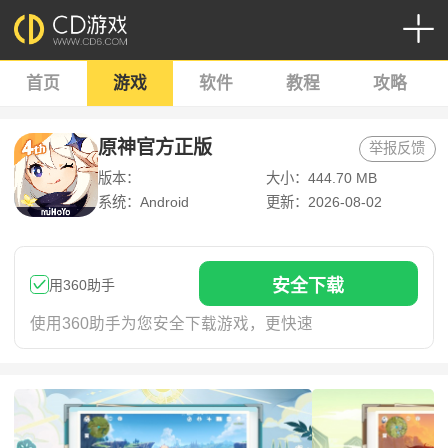
首页
游戏
软件
教程
攻略
原神官方正版
举报反馈
版本：
大小：444.70 MB
6.7.0_45486583_45768959
系统：Android
更新：2026-08-02
安
全下
载
用360助手
使用360助手为您安全下载游戏，更快速