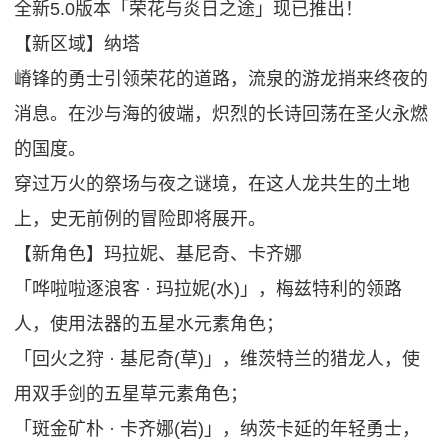
全新5.0版本「荣花与炎日之途」现已推出！
【新区域】纳塔
嵴锋的勇士引领荣花的道路，流泉的游龙捎来终夜的
消息。在沙与海的彼端，炽烈的长诗回荡在圣火永燃
的国度。
穿过万火的祭场与夜之谜境，在这人龙共生的土地
上，史无前例的冒险即将展开。
【新角色】玛拉妮、基尼奇、卡齐娜
「哗啦啦逐浪客 · 玛拉妮(水)」，梅兹特利的领路
人，使用法器的五星水元素角色；
「回火之狩 · 基尼奇(草)」，维茨特兰的猎龙人，使
用双手剑的五星草元素角色；
「斑金矿朴 · 卡齐娜(岩)」，纳茨卡延的年轻勇士，