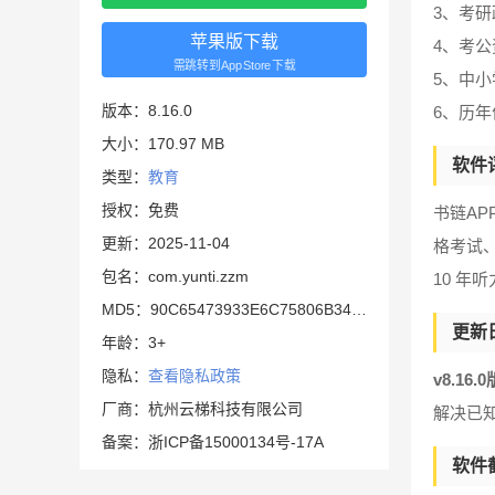
3、考
苹果版下载
4、考
需跳转到AppStore下载
5、中
版本：8.16.0
6、历
大小：170.97 MB
软件
类型：
教育
授权：免费
书链A
更新：2025-11-04
格考试
包名：com.yunti.zzm
10 
MD5：90C65473933E6C75806B348327B0583D
更新
年龄：3+
隐私：
查看隐私政策
v8.16.
厂商：杭州云梯科技有限公司
解决已
备案：浙ICP备15000134号-17A
软件