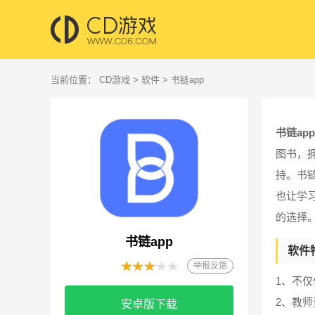
当前位置：
CD游戏
>
软件
> 书链app
书链app
图书，
持。书
也让学
的选择
书链app
软件
举报反馈
1、不
2、教
安卓版下载