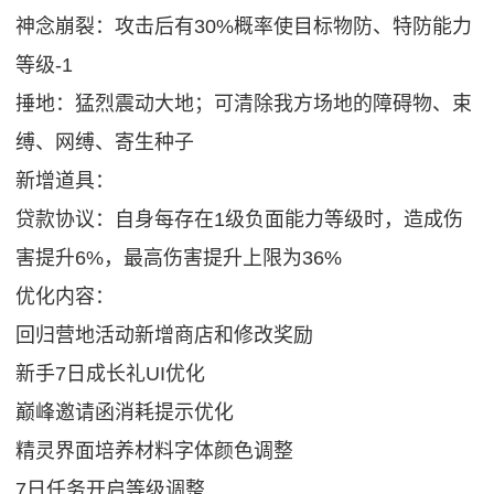
神念崩裂：攻击后有30%概率使目标物防、特防能力
等级-1
捶地：猛烈震动大地；可清除我方场地的障碍物、束
缚、网缚、寄生种子
新增道具：
贷款协议：自身每存在1级负面能力等级时，造成伤
害提升6%，最高伤害提升上限为36%
优化内容：
回归营地活动新增商店和修改奖励
新手7日成长礼UI优化
巅峰邀请函消耗提示优化
精灵界面培养材料字体颜色调整
7日任务开启等级调整