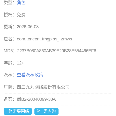
类型：
角色
授权：
免费
更新：
2026-06-08
包名：
com.tencent.tmgp.ssjj.zmws
MD5：
2237B080A860AB39E29B28E554466EF6
年龄：
12+
隐私：
查看隐私政策
厂商：
四三九九网络股份有限公司
备案：
闽B2-20040099-33A
需要网络
无内购