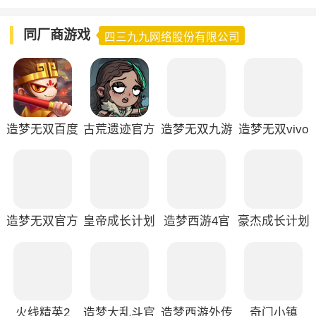
同厂商游戏
四三九九网络股份有限公司
造梦无双百度
古荒遗迹官方
造梦无双九游
造梦无双vivo
版
版
版
版
造梦无双官方
皇帝成长计划
造梦西游4官
豪杰成长计划
版
2官服
方版
官方版
火线精英2
造梦大乱斗官
造梦西游外传
奇门小镇