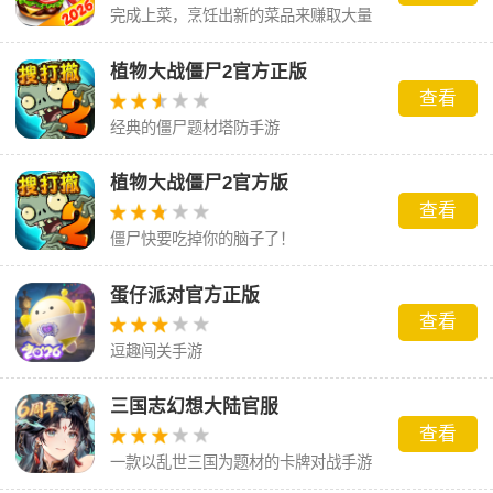
完成上菜，烹饪出新的菜品来赚取大量
的金币
植物大战僵尸2官方正版
查看
经典的僵尸题材塔防手游
植物大战僵尸2官方版
查看
僵尸快要吃掉你的脑子了！
蛋仔派对官方正版
查看
逗趣闯关手游
三国志幻想大陆官服
查看
一款以乱世三国为题材的卡牌对战手游