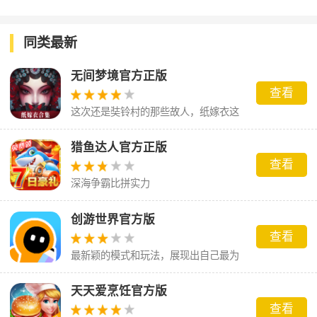
版
方正版
同类最新
无间梦境官方正版
查看
这次还是奘铃村的那些故人，纸嫁衣这
场梦到底会怎么样呢。
猎鱼达人官方正版
查看
深海争霸比拼实力
创游世界官方版
查看
最新颖的模式和玩法，展现出自己最为
独特的闯关能力
天天爱烹饪官方版
查看