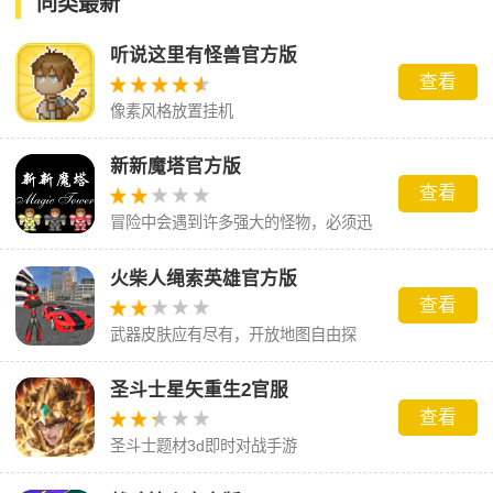
同类最新
听说这里有怪兽官方版
查看
像素风格放置挂机
新新魔塔官方版
查看
冒险中会遇到许多强大的怪物，必须迅
速击败它们
火柴人绳索英雄官方版
查看
武器皮肤应有尽有，开放地图自由探
索。
圣斗士星矢重生2官服
查看
圣斗士题材3d即时对战手游