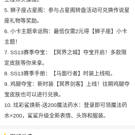
5. 狮子座占星阁：参与占星阁转盘活动可兑换传说星
座礼物等奖励。
6. 小卡主题幸运购：最低仅需2元得【狮子座】小卡
主题！
7. SS13赛季夺宝：【冥界之城】夺宝开启！多款限
定皮肤等你来拿。
8. SS13赛季手册：【马面行者】时装上线啦。
9. 鸡腿夺宝：新时装【冥界剑客】上线！往期鸡腿夺
宝皮肤也可以进行兑换。
10. 炫彩鲨焕新-送200魔法药水：登录即可领魔法药
水×200，鲨鲨升级全新表情、头饰和服装。