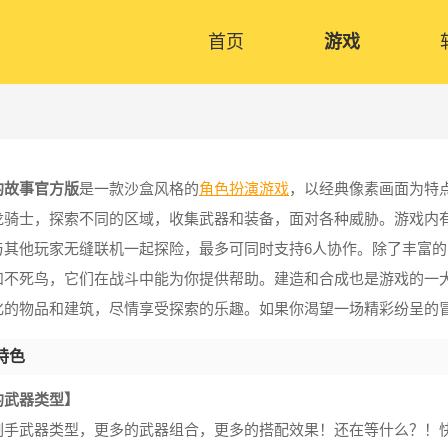
首页
游戏
的故事官方版
是一款沙盒风格的
角色扮演游戏
，以经典像素画面为特
龙骑士，探索不同的区域，收集武器和装备，面对各种威胁。游戏内有
与其他玩家无缝联机一起探险，最多可同时支持6人协作。除了丰富
和不死鸟，它们在战斗中能为你提供帮助。建造和合成也是游戏的一
化的物品和建筑，尽情享受探索的乐趣。如果你渴望一场精彩纷呈的
特色
的武器类型】
副手武器类型，更多的武器组合，更多的搭配效果！还在等什么？！