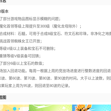
日志
6.0版本
化了部分游戏物品图标显示模糊的问题；
魔化首领等级上限提升至300级（魔化龙母除外）；
增合成材料：石髓，可用于合成8级宝石、符文石和珍珠，非净化之地魔
会挑战首领蜘蛛女王已开放；
铸等级V级以上装备和宝石不可删除；
分重铸等级V级装备可回铸；
升了部分6级以上宝石的数值；
场加入回退功能。每周一根据上周的竞技场进度进行整数进度的回退。游
0波、第60波、第70波、第80波、第90波的时间。大于以上波数，
果玩家上周为95波，则回退至80波的记录。
截图