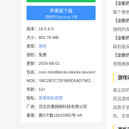
【全新
苹果版下载
每个角
需跳转到AppStore下载
【全新
版本：16.6.6.0
独特的
大小：801.76 MB
【全新
类型：
角色
联机版
授权：免费
【全新
更新：2026-08-01
宠物换
包名：com.mindblocks.blocks.tencent
游戏
MD5：58C2B7C72F989D5AD79E221F995803E5
年龄：12+
被尘封
隐私：
查看隐私政策
而且游
厂商：河北优果网络科技有限公司
这款手
备案：冀ICP备15015962号-4A
形、生