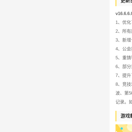
更新
v16.6.
1、优
2、所有
3、新
4、公
5、重
6、部
7、提
8、竞技
波、第5
记录。如
游戏