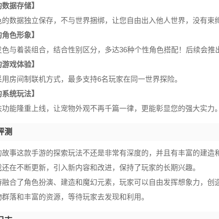
的数据存储】
色的数据独立保存，不与世界捆绑，让您自由出入他人世界，没有束
的角色形象】
发色与着装组合，结合性别区分，多达36种个性角色搭配！后续会推
的游戏体验】
采用房间制联机方式，最多支持6名玩家在同一世界探险。
的系统玩法】
肤功能隆重上线，让宠物外观不再千篇一律，更能彰显您的强大实力
评测
的故事这款手游的探索玩法不还是非常有深度的，并且有丰富的建造
戏还在不断更新，引入新内容和改进，保持了玩家的长期兴趣。
游融合了角色扮演、建造和魔幻元素，玩家可以自由发挥想象力，创
物群落和丰富的资源，等待玩家去发现和利用。