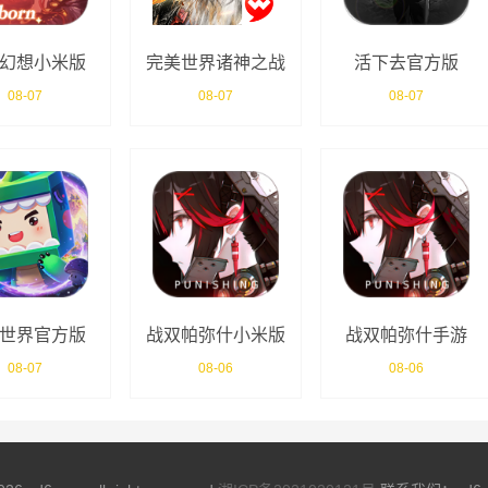
幻想小米版
完美世界诸神之战
活下去官方版
官服
08-07
08-07
08-07
世界官方版
战双帕弥什小米版
战双帕弥什手游
08-07
08-06
08-06