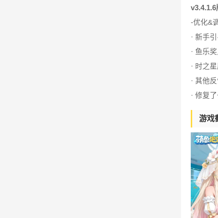
v3.4.1
-优化&
· 新手
· 鱼乐
· 时之
· 其他
· 修复
游戏