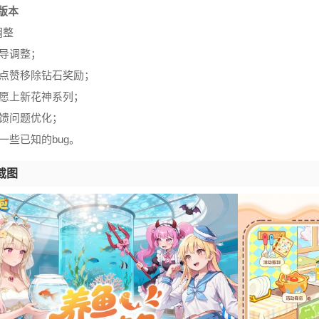
.6版本
调整
引导调整；
奖点赞移除钻石奖励；
星愿上新花神系列；
反馈问题优化；
了一些已知的bug。
截图