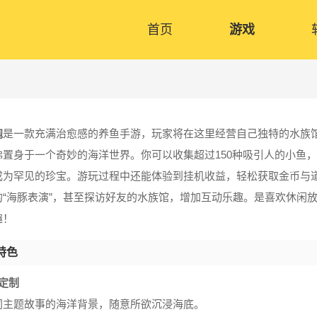
首页
游戏
泡
是一款充满治愈感的养鱼手游，玩家将在这里经营自己独特的水族馆
佛置身于一个奇妙的海洋世界。你可以收集超过150种吸引人的小鱼
成为罕见的珍宝。游玩过程中还能体验到挂机收益，轻松获取金币与
的“海豚表演”，甚至探访好友的水族馆，增加互动乐趣。是喜欢休闲
趣！
特色
定制
同主题故事的海洋背景，随意所欲沉浸海底。