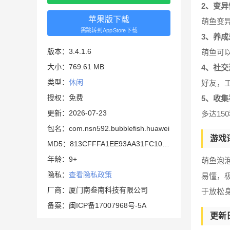
2、变异
苹果版下载
萌鱼变
需跳转到AppStore下载
3、养成
版本：3.4.1.6
萌鱼可
大小：769.61 MB
4、社交
类型：
休闲
好友，
授权：免费
5、收集
更新：2026-07-23
多达1
包名：com.nsn592.bubblefish.huawei
游戏
MD5：813CFFFA1EE93AA31FC106F9C164569D
年龄：9+
萌鱼泡
隐私：
查看隐私政策
易懂，
厂商：厦门南叁南科技有限公司
于放松
备案：闽ICP备17007968号-5A
更新