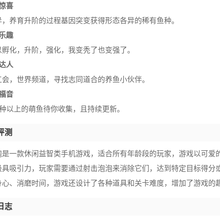
惊喜
异，养育升阶的过程基因突变获得形态各异的稀有鱼种。
乐趣
以孵化，升阶，强化，我变秃了也变强了。
达人
工会，世界频道，寻找志同道合的养鱼小伙伴。
福音
50种以上的萌鱼待你收集，且持续更新。
评测
泡是一款休闲益智类手机游戏，适合所有年龄段的玩家，游戏以可爱
极具吸引力，玩家需要通过射击泡泡来消除它们，达到特定目标得分
身心、消磨时间，游戏还设计了各种道具和关卡难度，增加了游戏的
日志