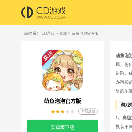
当前位置：
CD游戏
>
游戏
> 萌鱼泡泡官方版
萌鱼泡
现，仿
进阶，
办精彩
尽的乐
萌鱼泡泡官方版
游戏
举报反馈
1、高级
换装不
安卓版下载