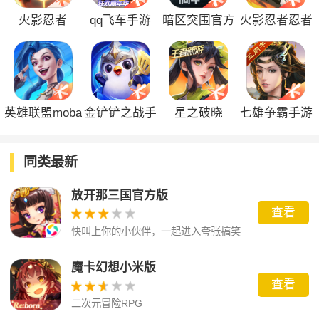
火影忍者
qq飞车手游
暗区突围官方
火影忍者忍者
正版
新世代
英雄联盟moba
金铲铲之战手
星之破晓
七雄争霸手游
手游
游
同类最新
放开那三国官方版
查看
快叫上你的小伙伴，一起进入夸张搞笑
的三国世界吧！
魔卡幻想小米版
查看
二次元冒险RPG