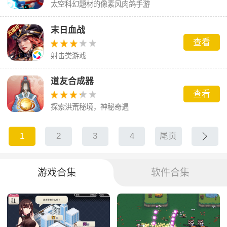
太空科幻题材的像素风肉鸽手游
末日血战
查看
射击类游戏
道友合成器
查看
探索洪荒秘境，神秘奇遇
1
2
3
4
尾页
游戏合集
软件合集