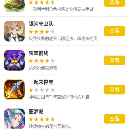
查看
一款回合制角色扮演类仙侠竞技手游
银河守卫队
查看
极致经典的放置卡牌玩法，超级多的英
雄再此集结。
雷霆前线
查看
角色扮演类游戏
一起来挖宝
查看
神秘古国与千年宝藏等待你的开启
噩梦岛
查看
妙趣横生的迷宫等着你。