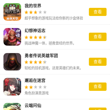
戏进程依赖于时间的积累而非即时的玩家交互。玩
我的世界
查看
家回来时，可以收集资源、升级装备、解锁新功
超乎想象的游戏玩法给你新的沙盒体验
能，从而逐步推进游戏进度。放置游戏强调轻松的
游戏体验，适合那些想要在闲暇时轻松娱乐，又不
幻想神话志
想投入大量时间和精力的玩家，有兴趣的朋友可以
查看
来这里安装体验。
挑战神魔一体，拯救曾经的世界。
勇者传说英雄军团
查看
轻松的挂机游戏，这是英雄们的未来。
邂逅在迷宫
查看
角色扮演类游戏
云端问仙