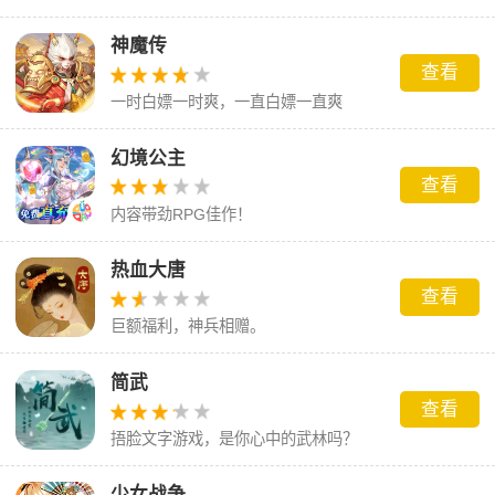
神魔传
查看
一时白嫖一时爽，一直白嫖一直爽
幻境公主
查看
内容带劲RPG佳作！
热血大唐
查看
巨额福利，神兵相赠。
简武
查看
捂脸文字游戏，是你心中的武林吗？
少女战争