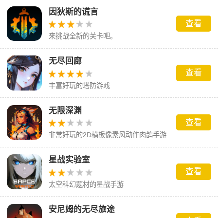
体验的新鲜感。角色一旦死亡，玩家就必须从头开
因狄斯的谎言
查看
始游戏。不过，一些肉鸽游戏会允许玩家在死后保
来挑战全新的关卡吧。
留一些经验值、货币或者其他资源，以帮助玩家在
下一次游戏中取得更好的成绩，这类游戏比较有挑
无尽回廊
战性，但是游戏过程也是比较解压的。
查看
丰富好玩的塔防游戏
无限深渊
查看
非常好玩的2D横板像素风动作肉鸽手游
星战实验室
查看
太空科幻题材的星战手游
安尼姆的无尽旅途