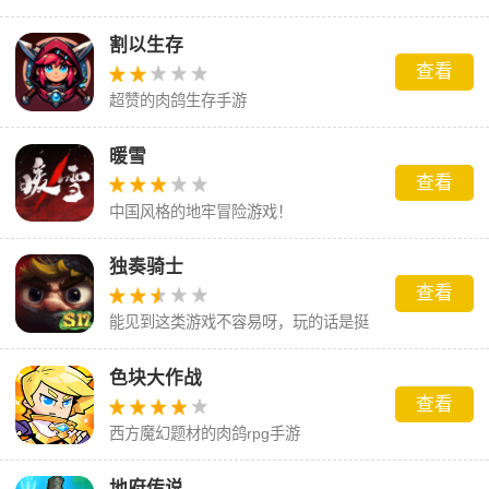
来守卫多个纵向战场。多名玩家实时竞
割以生存
技
查看
超赞的肉鸽生存手游
暖雪
查看
中国风格的地牢冒险游戏！
独奏骑士
查看
能见到这类游戏不容易呀，玩的话是挺
有趣的！
色块大作战
查看
西方魔幻题材的肉鸽rpg手游
地府传说