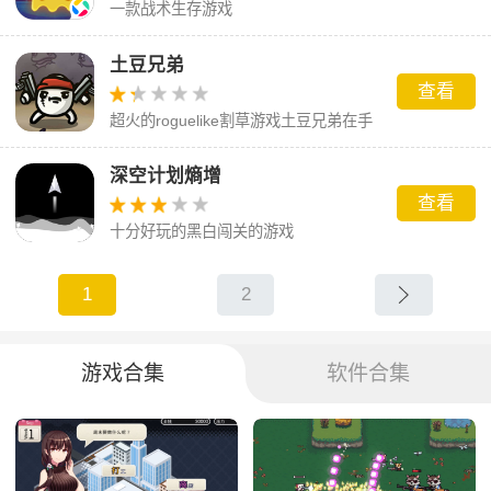
一款战术生存游戏
土豆兄弟
查看
超火的roguelike割草游戏土豆兄弟在手
机上进行测试。
深空计划熵增
查看
十分好玩的黑白闯关的游戏
1
2
游戏合集
软件合集