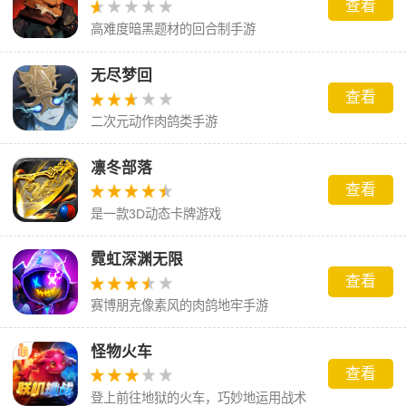
查看
高难度暗黑题材的回合制手游
无尽梦回
查看
二次元动作肉鸽类手游
凛冬部落
查看
是一款3D动态卡牌游戏
霓虹深渊无限
查看
赛博朋克像素风的肉鸽地牢手游
怪物火车
查看
登上前往地狱的火车，巧妙地运用战术