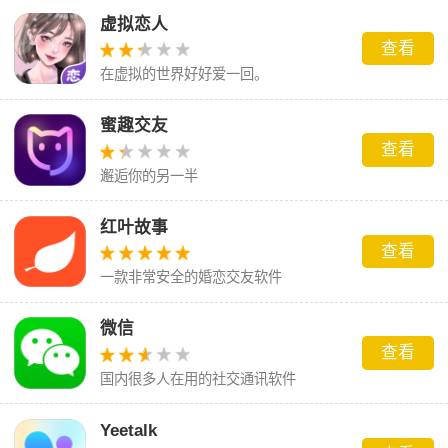
以通过文字、语音或视频聊天的方式实时沟通。用
虚拟恋人
查看
户可以发布个人状态、心情、生活动态等信息，并
在虚拟的世界好好爱一回。
且可以附带图片或视频。同时还允许用户添加、管
理好友列表，并查看好友的最新动态。
蜜趣交友
查看
邂逅你的另一半
红叶故事
查看
一款非常安全的婚恋交友软件
微信
查看
国内很多人在用的社交通讯软件
Yeetalk