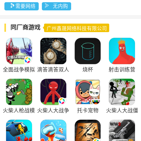
需要网络
无内购
同厂商游戏
广州鑫晟网络科技有限公司
全面战争模拟
滴答滴答双人
烧杯
射击训练营
器
冒险
火柴人枪战模
火柴人大战争
托卡宠物
火柴人大战僵
拟器
尸3D