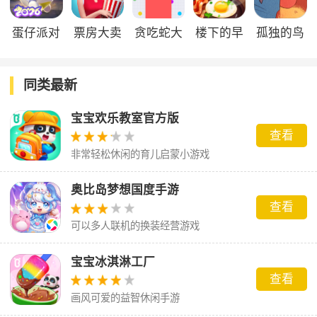
蛋仔派对
票房大卖
贪吃蛇大
楼下的早
孤独的鸟
官方正版
王官服
作战官方
餐店官方
儿
正版
版
同类最新
宝宝欢乐教室官方版
查看
非常轻松休闲的育儿启蒙小游戏
奥比岛梦想国度手游
查看
可以多人联机的换装经营游戏
宝宝冰淇淋工厂
查看
画风可爱的益智休闲手游