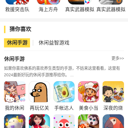
救援突击队
海上方舟
真实武器模拟
真实武器模拟
器2
2
猜你喜欢
休闲手游
休闲益智游戏
更多>>
休闲手游
如果你喜欢佛系的喜欢养生类型的手游，不妨来这里看看，这里有
2024最新好玩的休闲手游推荐给你。 ...
我的休闲
再玩亿关
手帐达人
美食小当
深夜的烧
时光官方
官方版
家官方版
烤店官方
版
版