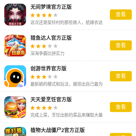
无间梦境官方正版
查看
这次还是奘铃村的那些故人，纸嫁衣这
场梦到底会怎么样呢。
猎鱼达人官方正版
查看
深海争霸比拼实力
创游世界官方版
查看
最新颖的模式和玩法，展现出自己最为
独特的闯关能力
天天爱烹饪官方版
查看
完成上菜，烹饪出新的菜品来赚取大量
的金币
植物大战僵尸2官方正版