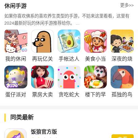
更多>>
休闲手游
如果你喜欢佛系的喜欢养生类型的手游，不妨来这里看看，这里有
2024最新好玩的休闲手游推荐给你。 ...
我的休闲
再玩亿关
手帐达人
美食小当
深夜的烧
时光官方
官方版
家官方版
烤店官方
版
版
蛋仔派对
票房大卖
贪吃蛇大
楼下的早
孤独的鸟
官方正版
王官服
作战官方
餐店官方
儿
正版
版
同类最新
饭狼官方版