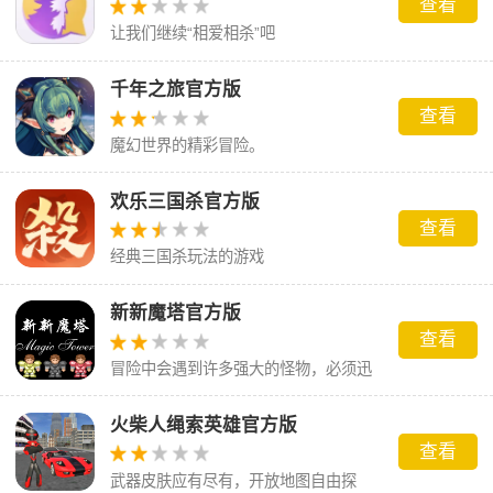
查看
让我们继续“相爱相杀”吧
千年之旅官方版
查看
魔幻世界的精彩冒险。
欢乐三国杀官方版
查看
经典三国杀玩法的游戏
新新魔塔官方版
查看
冒险中会遇到许多强大的怪物，必须迅
速击败它们
火柴人绳索英雄官方版
查看
武器皮肤应有尽有，开放地图自由探