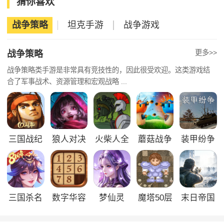
猜你喜欢
战争策略
坦克手游
战争游戏
更多>>
战争策略
战争策略类手游是非常具有竞技性的，因此很受欢迎。这类游戏结
合了军事战术、资源管理和宏观战略 ...
三国战纪
狼人对决
火柴人全
蘑菇战争
装甲纷争
面战争
2
决定版
三国杀名
数字华容
梦仙灵
魔塔50层
末日帝国
将传
道
勇者的试